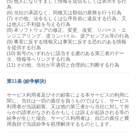
(5) 他人になりすまして情報を送信もしくは表示する行
為
(6) 当社の承諾なく、同種又は類似の業務を行う行為
(7) その他、法令もしくは公序良俗に違反する行為、又
は他人に不利益を与える行為
(8) 本ソフトウェアの修正、変更、改変、リバース・エ
ンジニアリング、逆コンパイル、逆アセンブル等の行為
(9) 事実に反する情報又は事実に反する恐れのある情報
を提供する行為
(10) 前号のいずれかに該当する虞のある第三者のデー
タ、情報等へリンクする行為
(11) その他、当社が不適切と合理的に判断する行為
第11条 (紛争解決)
サービス利用者及びその顧客による本サービスの利用に
関し、当社は一切の責任を負うものではなく、サービス
利用者が当該顧客、又は他の第三者から当社に対して何
らかの請求がなされるかもしくは訴えが起訴される等の
紛争が生じた場合、サービス利用者は、自己の責任と費
用負担で当該紛争を処理解決するものとします。