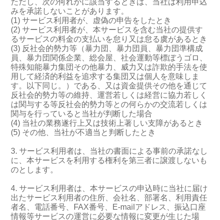
ただし、次の何れかに該当するときは、当社は利用申込
みを承諾しないことがあります。
(1) サービス利用者が、虚偽の申告をしたとき
(2) サービス利用者が、本サービスを含む当社の提供す
るサービスの料金の支払いを怠り又は怠る虞があるとき
(3) 反社会的勢力等（暴力団、暴力団員、暴力団準構成
員、暴力団関係企業、総会屋、社会運動等標ぼうゴロ、
特殊知能暴力集団その他暴力、威力又は詐欺的手法を使
用して経済的利益を追求する集団又は個人を意味しま
す。以下同じ。）である、又は資金提供その他を通じて
反社会的勢力等の維持、運営若しくは経営に協力若しく
は関与する等反社会的勢力等との何らかの交流若しくは
関与を行っていると当社が判断した場合
(4) 当社の業務遂行上又は技術上著しい支障があるとき
(5) その他、当社が不適当と判断したとき
3. サービス利用者は、当社の書面による事前の承諾なし
に、本サービスを利用する権利を第三者に譲渡しないも
のとします。
4. サービス利用者は、本サービスの申込時に当社に届け
出たサービス利用者の住所、会社名、部署名、利用責任
者名、電話番号、FAX番号、E-mailアドレス、振込口座
情報等サービスの運営に必要な情報に変更が生じた場