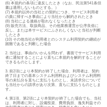
(6) 本規約の条項に違反したとき（なお、民法第541条但
書は適用しないものとする。）
(7) 本規約以外の当社との契約につき、サービス利用者
の責に帰すべき事由により当社から解約されたとき
(8) 当社による連絡が取れなくなったとき
(9) 販売方法、取扱商品、その他業務運営が公序良俗に
反し、または本サービスにふさわしくないと当社が判断
したとき
(10) その他当社が利用者とのシステム利用契約の継続が
困難であると判断した場合
2. 当社は、事由のいかんを問わず、書面でサービス利用
者に通知することにより直ちに本規約を解約することが
できるものとします。
3. 前2項により本契約が終了した場合、利用者は、契約
終了日までの基本システム利用料およびシステム利用料
等の未払分を直ちに支払うものとし、未請求分について
も当社からの請求があり次第、直ちに支払うものとしま
す。
4. 第1項、第2項により本契約が終了した場合でも、当社
は、利用者に対し、設備投資、費用負担、逸失利益その